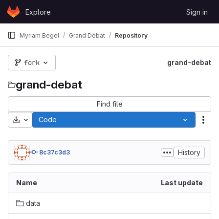
Skip to content
Explore
Sign in
GitLab
Myriam Begel
Grand Débat
Repository
fork
grand-debat
grand-debat
Find file
Download
Code
Act
History
8c37c3d3
Name
Last update
data